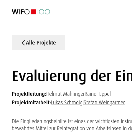
AKTUELL
AKTUELL
AKTUELL
AKTUELL
Außenhandel
Außenhandel
Außenhandel
Außenhandel
Visualisierungen
Visualisierungen
Visualisierungen
Visualisierungen
WIFO-Wirtsc
WIFO-Wirtsc
WIFO-Wirtsc
WIFO-Wirtsc
Alle Projekte
Evaluierung der Ei
Projektleitung:
Helmut Mahringer
Rainer Eppel
Projektmitarbeit:
Lukas Schmoigl
Stefan Weingärtner
Die Eingliederungsbeihilfe ist eines der wichtigsten Instr
bewährtes Mittel zur Reintegration von Arbeitslosen in 