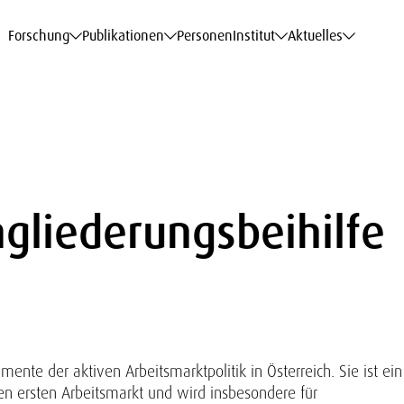
haftsdaten
haftsdaten
haftsdaten
haftsdaten
Karriere
Karriere
Karriere
Karriere
Modelle am WIFO
Modelle am WIFO
Modelle am WIFO
Modelle am WIFO
Forschung
Publikationen
Personen
Institut
Aktuelles
ngliederungsbeihilfe
umente der aktiven Arbeitsmarktpolitik in Österreich. Sie ist ein
den ersten Arbeitsmarkt und wird insbesondere für