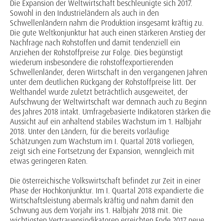
Die Expansion der Weltwirtschaft beschleunigte sich 2017.
Sowohl in den Industrieländern als auch in den
Schwellenländern nahm die Produktion insgesamt kräftig zu.
Die gute Weltkon­junktur hat auch einen stärkeren Anstieg der
Nachfrage nach Rohstoffen und damit tenden­ziell ein
Anziehen der Rohstoffpreise zur Folge. Dies begünstigt
wiederum insbesondere die rohstoffexportierenden
Schwellenländer, deren Wirtschaft in den vergangenen Jahren
unter dem deutlichen Rückgang der Rohstoffpreise litt. Der
Welthandel wurde zuletzt beträchtlich ausgeweitet, der
Aufschwung der Weltwirtschaft war demnach auch zu Beginn
des Jahres 2018 intakt. Umfragebasierte Indikatoren stärken die
Aussicht auf ein anhaltend stabiles Wachstum im 1. Halbjahr
2018. Unter den Ländern, für die bereits vorläufige
Schätzungen zum Wachstum im I. Quartal 2018 vorliegen,
zeigt sich eine Fortsetzung der Expansion, wenngleich mit
etwas geringeren Raten.
Die österreichische Volkswirtschaft befindet zur Zeit in einer
Phase der Hochkonjunktur. Im I. Quartal 2018 expandierte die
Wirtschaftsleistung abermals kräftig und nahm damit den
Schwung aus dem Vorjahr ins 1. Halbjahr 2018 mit. Die
wichtigsten Vertrauensindikatoren er­reichten Ende 2017 neue