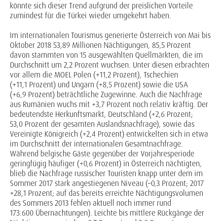
könnte sich dieser Trend aufgrund der preislichen Vorteile
zumindest für die Türkei wieder umgekehrt haben.
Im internationalen Tourismus generierte Österreich von Mai bis
Oktober 2018 53,89 Millionen Nächtigungen, 85,5 Prozent
davon stammten von 15 ausgewählten Quellmärkten, die im
Durchschnitt um 2,2 Prozent wuchsen. Unter diesen erbrachten
vor allem die MOEL Polen (+11,2 Prozent), Tschechien
(+11,1 Prozent) und Ungarn (+8,5 Prozent) sowie die USA
(+6,9 Prozent) beträchtliche Zugewinne. Auch die Nachfrage
aus Rumänien wuchs mit +3,7 Prozent noch relativ kräftig. Der
bedeutendste Herkunftsmarkt, Deutschland (+2,6 Prozent;
53,0 Prozent der gesamten Auslandsnachfrage), sowie das
Vereinigte Königreich (+2,4 Prozent) entwickelten sich in etwa
im Durchschnitt der internationalen Gesamtnachfrage.
Während belgische Gäste gegenüber der Vorjahresperiode
geringfügig häufiger (+0,6 Prozent) in Österreich nächtigten,
blieb die Nachfrage russischer Touristen knapp unter dem im
Sommer 2017 stark angestiegenen Niveau (–0,3 Prozent; 2017
+28,1 Prozent; auf das bereits erreichte Nächtigungsvolumen
des Sommers 2013 fehlen aktuell noch immer rund
173.600 Übernachtungen). Leichte bis mittlere Rückgänge der