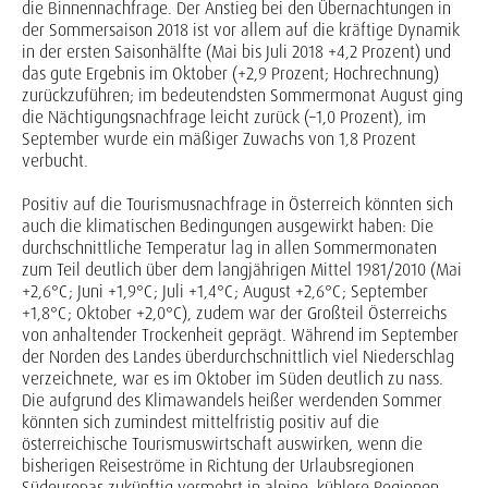
die Binnennachfrage. Der Anstieg bei den Übernachtungen in
der Sommersaison 2018 ist vor allem auf die kräftige Dynamik
in der ersten Saisonhälfte (Mai bis Juli 2018 +4,2 Prozent) und
das gute Ergebnis im Oktober (+2,9 Prozent; Hochrechnung)
zurückzuführen; im bedeutendsten Sommermonat August ging
die Nächtigungsnachfrage leicht zurück (–1,0 Prozent), im
September wurde ein mäßiger Zuwachs von 1,8 Prozent
verbucht.
Positiv auf die Tourismusnachfrage in Österreich könnten sich
auch die klimatischen Bedingungen ausgewirkt haben: Die
durchschnittliche Temperatur lag in allen Sommermonaten
zum Teil deutlich über dem langjährigen Mittel 1981/2010 (Mai
+2,6°C; Juni +1,9°C; Juli +1,4°C; August +2,6°C; September
+1,8°C; Oktober +2,0°C), zudem war der Großteil Österreichs
von anhaltender Trockenheit geprägt. Während im September
der Norden des Landes überdurchschnittlich viel Niederschlag
verzeichnete, war es im Oktober im Süden deutlich zu nass.
Die aufgrund des Klimawandels heißer werdenden Sommer
könnten sich zumindest mittelfristig positiv auf die
österreichische Tourismuswirtschaft auswirken, wenn die
bisherigen Reiseströme in Richtung der Urlaubsregionen
Südeuropas zukünftig vermehrt in alpine, kühlere Regionen