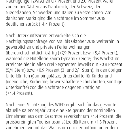
Nächtigungen zwischen 0,7 Prozent und 2,0 Prozent waren
zudem bei Gästen aus Frankreich, der Schweiz, den
Niederlanden, Schweden und Italien zu verzeichnen. Am
dänischen Markt ging die Nachfrage im Sommer 2018
deutlicher zurück (–4,4 Prozent).
Nach Unterkunftsarten entwickelte sich die
Nächtigungsnachfrage von Mai bis Oktober 2018 weiterhin in
gewerblichen und privaten Ferienwohnungen
überdurchschnittlich kräftig (+7,9 Prozent bzw. +5,4 Prozent),
während die Hotellerie kaum Dynamik zeigte; das Wachstum
erreichte hier in allen drei Segmenten jeweils nur +0,8 Prozent
(5/4-Stern) bzw. +0,9 Prozent (3- und 2/1-Stern). In den übrigen
Unterkünften (Campingplätze, Unterkünfte für Kinder und
Jugendliche, Kurheime, bewirtschaftete Schutzhütten, sonstige
Unterkünfte) zog die Nachfrage dagegen kräftig an
(+4,4 Prozent).
Nach einer Schätzung des WIFO ergibt sich für das gesamte
aktuelle Kalenderjahr 2018 eine Steigerung der nominellen
Einnahmen aus dem Gesamtreiseverkehr um +4,4 Prozent; die
preisbereinigten Tourismusumsätze dürften um +1,3 Prozent
zunehmen, womit das Wachstum nur geringfügig unter dem