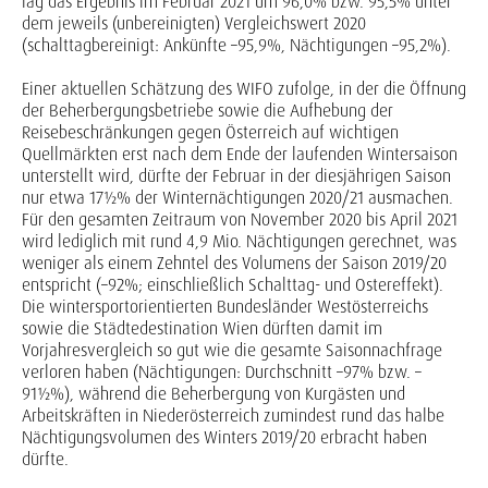
lag das Ergebnis im Februar 2021 um 96,0% bzw. 95,5% unter
dem jeweils (unbereinigten) Vergleichswert 2020
(schalttagbereinigt: Ankünfte –95,9%, Nächtigungen –95,2%).
Einer aktuellen Schätzung des WIFO zufolge, in der die Öffnung
der Beherbergungsbetriebe sowie die Aufhebung der
Reisebeschränkungen gegen Österreich auf wichtigen
Quellmärkten erst nach dem Ende der laufenden Wintersaison
unterstellt wird, dürfte der Februar in der diesjährigen Saison
nur etwa 17½% der Winternächtigungen 2020/21 ausmachen.
Für den gesamten Zeitraum von November 2020 bis April 2021
wird lediglich mit rund 4,9 Mio. Nächtigungen gerechnet, was
weniger als einem Zehntel des Volumens der Saison 2019/20
entspricht (–92%; einschließlich Schalttag- und Ostereffekt).
Die wintersportorientierten Bundesländer Westösterreichs
sowie die Städtedestination Wien dürften damit im
Vorjahresvergleich so gut wie die gesamte Saisonnachfrage
verloren haben (Nächtigungen: Durchschnitt –97% bzw. –
91½%), während die Beherbergung von Kurgästen und
Arbeitskräften in Niederösterreich zumindest rund das halbe
Nächtigungsvolumen des Winters 2019/20 erbracht haben
dürfte.