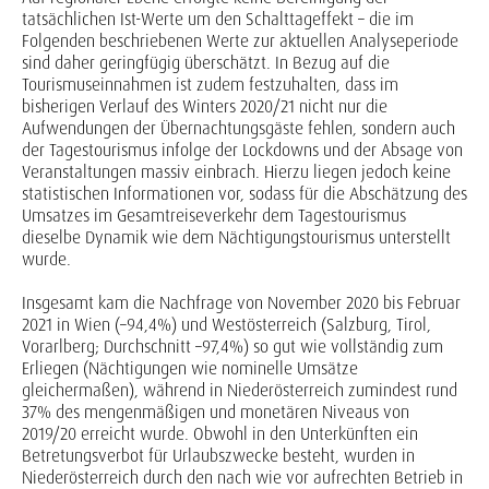
tatsächlichen Ist-Werte um den Schalttageffekt – die im
Folgenden beschriebenen Werte zur aktuellen Analyseperiode
sind daher geringfügig überschätzt. In Bezug auf die
Tourismuseinnahmen ist zudem festzuhalten, dass im
bisherigen Verlauf des Winters 2020/21 nicht nur die
Aufwendungen der Übernachtungsgäste fehlen, sondern auch
der Tagestourismus infolge der Lockdowns und der Absage von
Veranstaltungen massiv einbrach. Hierzu liegen jedoch keine
statistischen Informationen vor, sodass für die Abschätzung des
Umsatzes im Gesamtreiseverkehr dem Tagestourismus
dieselbe Dynamik wie dem Nächtigungstourismus unterstellt
wurde.
Insgesamt kam die Nachfrage von November 2020 bis Februar
2021 in Wien (–94,4%) und Westösterreich (Salzburg, Tirol,
Vorarlberg; Durchschnitt –97,4%) so gut wie vollständig zum
Erliegen (Nächtigungen wie nominelle Umsätze
gleichermaßen), während in Niederösterreich zumindest rund
37% des mengenmäßigen und monetären Niveaus von
2019/20 erreicht wurde. Obwohl in den Unterkünften ein
Betretungsverbot für Urlaubszwecke besteht, wurden in
Niederösterreich durch den nach wie vor aufrechten Betrieb in