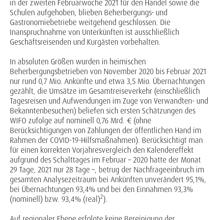
in der zweiten Februarwoche 2021 für den Handel sowie die
Schulen aufgehoben, blieben Beherbergungs- und
Gastronomiebetriebe weitgehend geschlossen. Die
Inanspruchnahme von Unterkünften ist ausschließlich
Geschäftsreisenden und Kurgästen vorbehalten.
In absoluten Größen wurden in heimischen
Beherbergungsbetrieben von November 2020 bis Februar 2021
nur rund 0,7 Mio. Ankünfte und etwa 3,5 Mio. Übernachtungen
gezählt, die Umsätze im Gesamtreiseverkehr (einschließlich
Tagesreisen und Aufwendungen im Zuge von Verwandten- und
Bekanntenbesuchen) beliefen sich ersten Schätzungen des
WIFO zufolge auf nominell 0,76 Mrd. € (ohne
Berücksichtigungen von Zahlungen der öffentlichen Hand im
Rahmen der COVID-19-Hilfsmaßnahmen). Berücksichtigt man
für einen korrekten Vorjahresvergleich den Kalendereffekt
aufgrund des Schalttages im Februar – 2020 hatte der Monat
29 Tage, 2021 nur 28 Tage –, betrug der Nachfrageeinbruch im
gesamten Analysezeitraum bei Ankünften unverändert 95,1%,
bei Übernachtungen 93,4% und bei den Einnahmen 93,3%
2
(nominell) bzw. 93,4% (real)
).
Auf regionaler Ebene erfolgte keine Bereinigung der