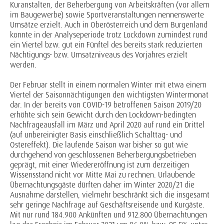
Kuranstalten, der Beherbergung von Arbeitskräften (vor allem
im Baugewerbe) sowie Sportveranstaltungen nennenswerte
Umsätze erzielt. Auch in Oberösterreich und dem Burgenland
konnte in der Analyseperiode trotz Lockdown zumindest rund
ein Viertel bzw. gut ein Fünftel des bereits stark reduzierten
Nächtigungs- bzw. Umsatzniveaus des Vorjahres erzielt
werden.
Der Februar stellt in einem normalen Winter mit etwa einem
Viertel der Saisonnächtigungen den wichtigsten Wintermonat
dar. In der bereits von COVID-19 betroffenen Saison 2019/20
erhöhte sich sein Gewicht durch den Lockdown-bedingten
Nachfrageausfall im März und April 2020 auf rund ein Drittel
(auf unbereinigter Basis einschließlich Schalttag- und
Ostereffekt). Die laufende Saison war bisher so gut wie
durchgehend von geschlossenen Beherbergungsbetrieben
geprägt, mit einer Wiedereröffnung ist zum derzeitigen
Wissensstand nicht vor Mitte Mai zu rechnen. Urlaubende
Übernachtungsgäste dürften daher im Winter 2020/21 die
Ausnahme darstellen, vielmehr beschränkt sich die insgesamt
sehr geringe Nachfrage auf Geschäftsreisende und Kurgäste.
Mit nur rund 184.900 Ankünften und 912.800 Übernachtungen