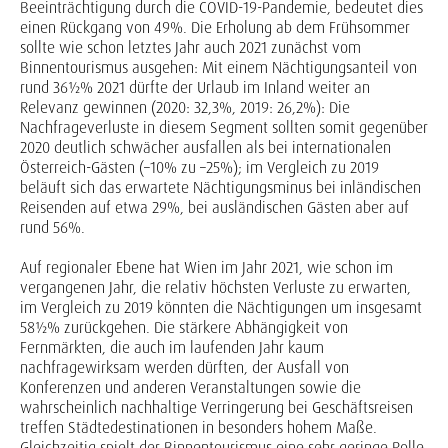
Beeinträchtigung durch die COVID-19-Pandemie, bedeutet dies
einen Rückgang von 49%. Die Erholung ab dem Frühsommer
sollte wie schon letztes Jahr auch 2021 zunächst vom
Binnentourismus ausgehen: Mit einem Nächtigungsanteil von
rund 36½% 2021 dürfte der Urlaub im Inland weiter an
Relevanz gewinnen (2020: 32,3%, 2019: 26,2%): Die
Nachfrageverluste in diesem Segment sollten somit gegenüber
2020 deutlich schwächer ausfallen als bei internationalen
Österreich-Gästen (–10% zu –25%); im Vergleich zu 2019
beläuft sich das erwartete Nächtigungsminus bei inländischen
Reisenden auf etwa 29%, bei ausländischen Gästen aber auf
rund 56%.
Auf regionaler Ebene hat Wien im Jahr 2021, wie schon im
vergangenen Jahr, die relativ höchsten Verluste zu erwarten,
im Vergleich zu 2019 könnten die Nächtigungen um insgesamt
58½% zurückgehen. Die stärkere Abhängigkeit von
Fernmärkten, die auch im laufenden Jahr kaum
nachfragewirksam werden dürften, der Ausfall von
Konferenzen und anderen Veranstaltungen sowie die
wahrscheinlich nachhaltige Verringerung bei Geschäftsreisen
treffen Städtedestinationen in besonders hohem Maße.
Gleichzeitig spielt der Binnentourismus eine sehr geringe Rolle.