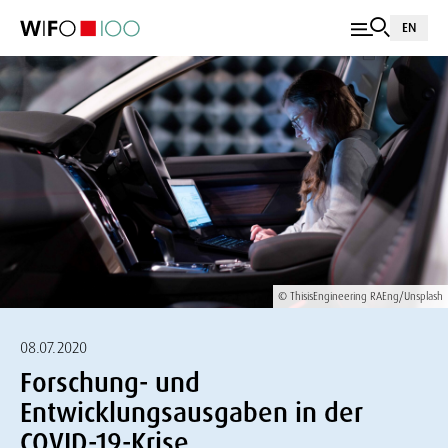
EN
© ThisisEngineering RAEng/Unsplash
08.07.2020
Forschung- und
Entwicklungsausgaben in der
COVID-19-Krise