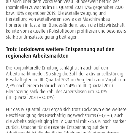
als auch über dem Vorkrisenniveau. Bundesweit betrug der
(nominelle) Zuwachs im III. Quartal 2021 17% gegenüber 2020
bzw. 10% gegenüber 2019. Die Metallerzeugung und
Herstellung von Metallwaren sowie der Maschinenbau
florierten in fast allen Bundesländern, auch die Holzwirtschaft
konnte vom aktuellen Rohstoffboom profitieren und besonders
stark zur Umsatzsteigerung beitragen.
Trotz Lockdowns weitere Entspannung auf den
regionalen Arbeitsmärkten
Die konjunkturelle Erholung schlägt sich auch auf dem
Arbeitsmarkt nieder. So stieg die Zahl der aktiv unselbständig
Beschäftigten im III. Quartal 2021 im Vergleich zum Vorjahr um
2,7% nach einem Einbruch von 1,4% im III. Quartal 2020.
Gleichzeitig sank die Zahl der Arbeitslosen um 24,0%
(III. Quartal 2020 +34,0%).
Für das IV. Quartal 2021 ergab sich trotz Lockdown eine weitere
Beschleunigung des Beschäftigungswachstums (+3,6%), auch
die Arbeitslosigkeit ging im IV. Quartal mit ‑26,0% noch stärker
zurück. Ursache für die rezente Entspannung auf dem