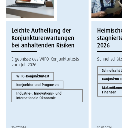
Leichte Aufhellung der
Heimische W
Konjunkturerwartungen
stagnierte i
bei anhaltenden Risiken
2026
Ergebnisse des WIFO-Konjunkturtests
Schnellschätzun
vom Juli 2026
Schnellschätzun
WIFO-Konjunkturtest
Konjunktur und
Konjunktur und Prognosen
Makroökonomie 
Finanzen
Industrie-, Innovations- und
internationale Ökonomie
30.07.2026
30.07.2026