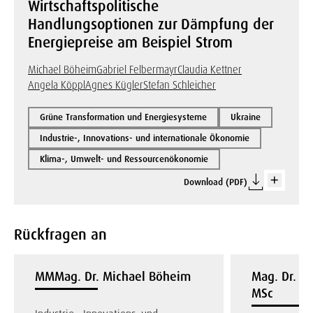
Wirtschaftspolitische
Handlungsoptionen zur Dämpfung der
Energiepreise am Beispiel Strom
Michael Böheim
Gabriel Felbermayr
Claudia Kettner
Angela Köppl
Agnes Kügler
Stefan Schleicher
Grüne Transformation und Energiesysteme
Ukraine
Industrie-, Innovations- und internationale Ökonomie
Klima-, Umwelt- und Ressourcenökonomie
Download (PDF)
Rückfragen an
MMMag. Dr. Michael Böheim
Mag. Dr. Cl
MSc