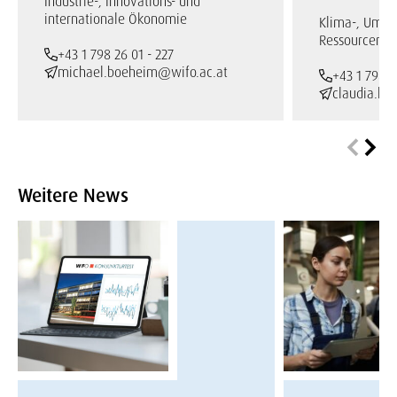
Industrie-, Innovations- und
internationale Ökonomie
Klima-, Umwe
Ressourcenö
+43 1 798 26 01 - 227
michael.boeheim@wifo.ac.at
+43 1 798 2
claudia.ke
Weitere News