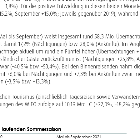
 +1,8%). Für die positive Entwicklung in diesen beiden Monat
15,2%, September +15,0%; jeweils gegenüber 2019), während be
Mai bis September) weist insgesamt rund 58,3 Mio. Übernacht
t damit 17,2% (Nächtigungen) bzw. 28,0% (Ankünfte). Im Verg
Nachfrage aktuell um rund ein Fünftel höher (Übernachtungen 
usländischer Gäste zurückzuführen ist (Nächtigungen +25,8%, 
war (–40,5% bzw. –53,4%). Bei den Binnenreisenden nahm di
t +6,0% bei Nächtigungen und +7,3% bei Ankünften zwar mode
en (–3,5% bzw. –13,3%).
schen Tourismus (einschließlich Tagesreisen sowie Verwandte
ungen des WIFO zufolge auf 10,19 Mrd. € (+22,0%, –18,2% geg