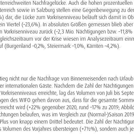
sterreichweiten Nachfragelücke. Auch die hohen prozentuell
terreich sowie in Salzburg stellen eine Gegenbewegung zu den
) dar, die Lücke zum Vorkrisenniveau beläuft sich damit in Ob
ein Viertel (–23,6%). In absoluten Größen gemessen blieb ab
m Vorkrisenniveau zurück (–2,3 Mio. Nächtigungen bzw. –11,8%
eichszeitraum vor der Krise wiesen im Analysezeitraum ein
f (Burgenland –0,2%, Steiermark –1,0%, Kärnten –4,2%).
ieg nicht nur die Nachfrage von Binnenreisenden nach Urlaub 
der internationalen Gäste. Nachdem die Zahl der Nächtigunge
 Vorkrisenniveaus erreichte, lag das Volumen von Juli bis Se
ungen des WIFO gehen davon aus, dass für die gesamte Sommer
reicht wird (+22% gegenüber 2020, rund –17% zu 2019; Abbildu
achtungen belaufen, was im Vergleich zur (Normal-)Saison 201
s von knapp einem Drittel bedeutet. Die Zahl der Nächtigun
das Volumen des Vorjahres übersteigen (+7½%), sondern auch 