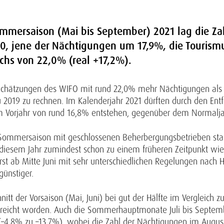
ommersaison (Mai bis September) 2021 lag die Z
0, jene der Nächtigungen um 17,9%, die Touris
chs von 22,0% (real +17,2%).
en Schätzungen des WIFO mit rund 22,0% mehr Nächtigungen 
2019 zu rechnen. Im Kalenderjahr 2021 dürften durch den Entf
 zum Vorjahr von rund 16,8% entstehen, gegenüber dem Normalj
 Sommersaison mit geschlossenen Beherbergungsbetrieben sta
in diesem Jahr zumindest schon zu einem früheren Zeitpunkt w
rst ab Mitte Juni mit sehr unterschiedlichen Regelungen nach 
ünstiger.
tt der Vorsaison (Mai, Juni) bei gut der Hälfte im Vergleich 
rreicht worden. Auch die Sommerhauptmonate Juli bis Septem
 (–4,8% zu –13,7%), wobei die Zahl der Nächtigungen im Augus