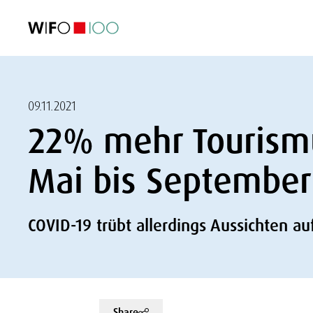
AKTUELL
AKTUELL
AKTUELL
AKTUELL
Außenhandel
Außenhandel
Außenhandel
Außenhandel
Visualisierungen
Visualisierungen
Visualisierungen
Visualisierungen
WIFO-Wirtsc
WIFO-Wirtsc
WIFO-Wirtsc
WIFO-Wirtsc
09.11.2021
22% mehr Touris
Mai bis September
COVID-19 trübt allerdings Aussichten au
Share