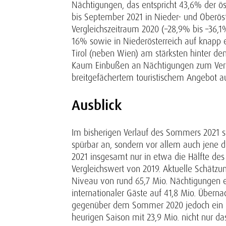
Nächtigungen, das entspricht 43,6% der ö
bis September 2021 in Nieder- und Oberös
Vergleichszeitraum 2020 (–28,9% bis –36,1%
16% sowie in Niederösterreich auf knapp 
Tirol (neben Wien) am stärksten hinter de
Kaum Einbußen an Nächtigungen zum Vergl
breitgefächertem touristischem Angebot au
Ausblick
Im bisherigen Verlauf des Sommers 2021 st
spürbar an, sondern vor allem auch jene 
2021 insgesamt nur in etwa die Hälfte des
Vergleichswert von 2019. Aktuelle Schätz
Niveau von rund 65,7 Mio. Nächtigungen er
internationaler Gäste auf 41,8 Mio. Übern
gegenüber dem Sommer 2020 jedoch ein Plu
heurigen Saison mit 23,9 Mio. nicht nur 