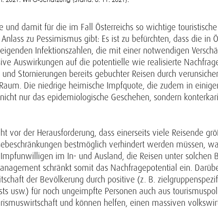
nd damit für die im Fall Österreichs so wichtige touristische
nlass zu Pessimismus gibt: Es ist zu befürchten, dass die in Ö
teigenden Infektionszahlen, die mit einer notwendi­gen Versc
ve Auswirkungen auf die potentielle wie realisierte Nachfra
und Stornierungen bereits gebuchter Reisen durch verunsich
 Raum. Die niedrige heimische Impfquote, die zudem in einige
t nicht nur das epidemiologische Geschehen, sondern konterkari
eht vor der Herausforderung, dass einerseits viele Reisende gr
eisebeschränkungen bestmöglich verhindert werden müssen, 
 Impfunwilligen im In- und Ausland, die Reisen unter solchen
nagement schränkt somit das Nachfragepotential ein. Darüber
schaft der Bevölkerung durch positive (z. B. zielgruppenspezi
ests usw.) für noch ungeimpfte Personen auch aus tourismuspolit
Tourismuswirtschaft und können helfen, einen massiven volksw