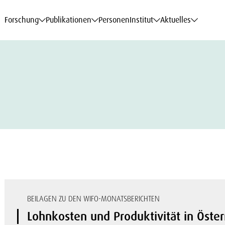
haftsdaten
haftsdaten
haftsdaten
haftsdaten
Karriere
Karriere
Karriere
Karriere
Modelle am WIFO
Modelle am WIFO
Modelle am WIFO
Modelle am WIFO
Forschung
Publikationen
Personen
Institut
Aktuelles
BEILAGEN ZU DEN WIFO-MONATSBERICHTEN
Lohnkosten und Produktivität in Öste