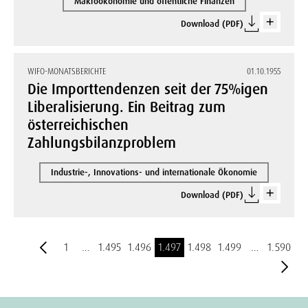
Makroökonomie und öffentliche Finanzen
Download (PDF)
WIFO-MONATSBERICHTE
01.10.1955
Die Importtendenzen seit der 75%igen
Liberalisierung. Ein Beitrag zum
österreichischen
Zahlungsbilanzproblem
Industrie-, Innovations- und internationale Ökonomie
Download (PDF)
1
…
1.495
1.496
1.497
1.498
1.499
…
1.590