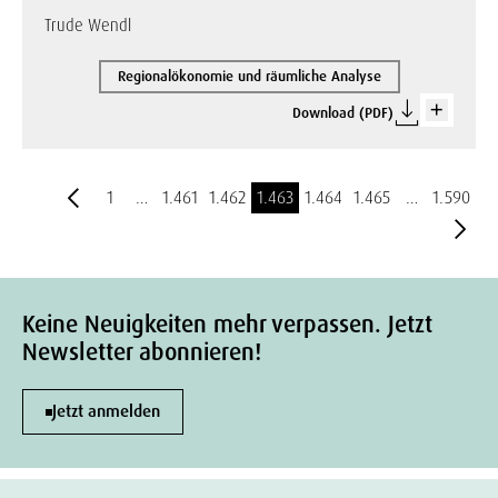
Trude Wendl
Regionalökonomie und räumliche Analyse
Download (PDF)
1
…
1.461
1.462
1.463
1.464
1.465
…
1.590
Keine Neuigkeiten mehr verpassen. Jetzt
Newsletter abonnieren!
Jetzt anmelden