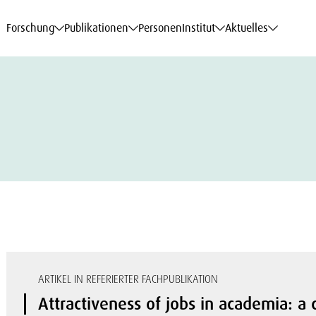
haftsdaten
haftsdaten
haftsdaten
haftsdaten
Karriere
Karriere
Karriere
Karriere
Modelle am WIFO
Modelle am WIFO
Modelle am WIFO
Modelle am WIFO
Forschung
Publikationen
Personen
Institut
Aktuelles
ARTIKEL IN REFERIERTER FACHPUBLIKATION
Attractiveness of jobs in academia: a 