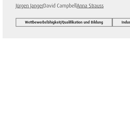
Jürgen Janger
David Campbell
Anna Strauss
Wettbewerbsfähigkeit/Qualifikation und Bildung
Indus