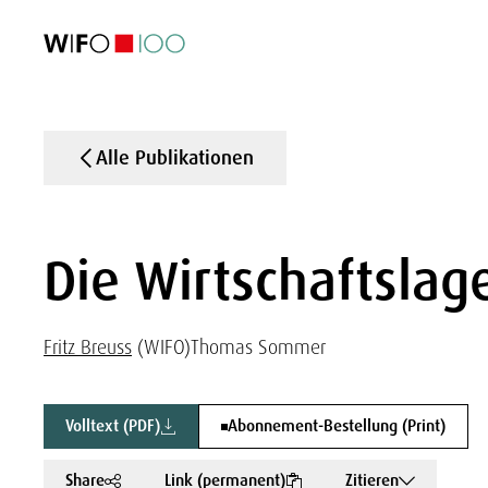
AKTUELL
AKTUELL
AKTUELL
AKTUELL
Außenhandel
Außenhandel
Außenhandel
Außenhandel
Visualisierungen
Visualisierungen
Visualisierungen
Visualisierungen
WIFO-Wirtsc
WIFO-Wirtsc
WIFO-Wirtsc
WIFO-Wirtsc
Alle Publikationen
Die Wirtschaftslage
Fritz Breuss
(WIFO)
Thomas Sommer
Volltext (PDF)
Abonnement-Bestellung (Print)
Share
Link (permanent)
Zitieren