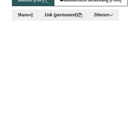
Volltext (PDF)
Abonnement-Bestellung (Print)
Share
Link (permanent)
Zitieren