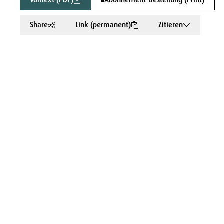
Volltext (PDF)
Abonnement-Bestellung (Print)
Share
Link (permanent)
Zitieren