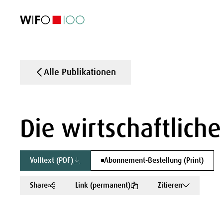
AKTUELL
AKTUELL
AKTUELL
AKTUELL
Außenhandel
Außenhandel
Außenhandel
Außenhandel
Visualisierungen
Visualisierungen
Visualisierungen
Visualisierungen
WIFO-Wirtsc
WIFO-Wirtsc
WIFO-Wirtsc
WIFO-Wirtsc
Alle Publikationen
Die wirtschaftliche
Volltext (PDF)
Abonnement-Bestellung (Print)
Share
Link (permanent)
Zitieren