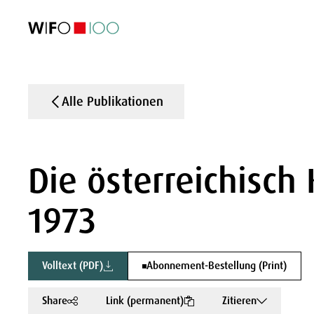
AKTUELL
AKTUELL
AKTUELL
AKTUELL
Außenhandel
Außenhandel
Außenhandel
Außenhandel
Visualisierungen
Visualisierungen
Visualisierungen
Visualisierungen
WIFO-Wirtsc
WIFO-Wirtsc
WIFO-Wirtsc
WIFO-Wirtsc
Alle Publikationen
Die österreichisch
1973
Volltext (PDF)
Abonnement-Bestellung (Print)
Share
Link (permanent)
Zitieren