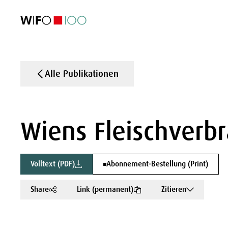
AKTUELL
AKTUELL
AKTUELL
AKTUELL
Außenhandel
Außenhandel
Außenhandel
Außenhandel
Visualisierungen
Visualisierungen
Visualisierungen
Visualisierungen
WIFO-Wirtsc
WIFO-Wirtsc
WIFO-Wirtsc
WIFO-Wirtsc
Alle Publikationen
Wiens Fleischverbr
Volltext (PDF)
Abonnement-Bestellung (Print)
Share
Link (permanent)
Zitieren