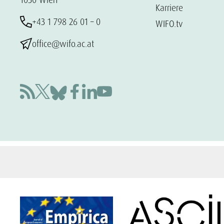
Karriere
+43 1 798 26 01 – 0
WIFO.tv
office@wifo.ac.at