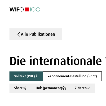
AKTUELL
AKTUELL
AKTUELL
AKTUELL
Außenhandel
Außenhandel
Außenhandel
Außenhandel
Visualisierungen
Visualisierungen
Visualisierungen
Visualisierungen
WIFO-Wirtsc
WIFO-Wirtsc
WIFO-Wirtsc
WIFO-Wirtsc
Alle Publikationen
Die internationale
Volltext (PDF)
Abonnement-Bestellung (Print)
Share
Link (permanent)
Zitieren