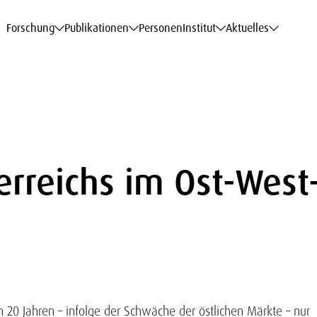
haftsdaten
haftsdaten
haftsdaten
haftsdaten
Karriere
Karriere
Karriere
Karriere
Modelle am WIFO
Modelle am WIFO
Modelle am WIFO
Modelle am WIFO
Forschung
Publikationen
Personen
Institut
Aktuelles
erreichs im Ost-West
 20 Jahren – infolge der Schwäche der östlichen Märkte – nur