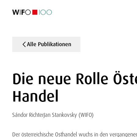
AKTUELL
AKTUELL
AKTUELL
AKTUELL
Außenhandel
Außenhandel
Außenhandel
Außenhandel
Visualisierungen
Visualisierungen
Visualisierungen
Visualisierungen
WIFO-Wirtsc
WIFO-Wirtsc
WIFO-Wirtsc
WIFO-Wirtsc
Alle Publikationen
Die neue Rolle Öst
Handel
Sándor Richter
Jan Stankovsky (WIFO)
Der österreichische Osthandel wuchs in den vergangenen