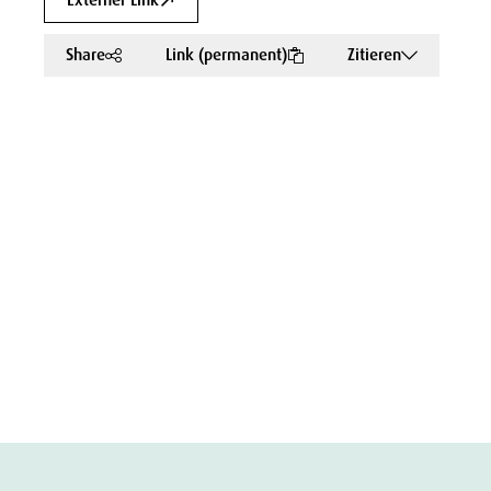
Externer Link
Share
Link (permanent)
Zitieren