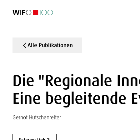
AKTUELL
AKTUELL
AKTUELL
AKTUELL
Außenhandel
Außenhandel
Außenhandel
Außenhandel
Visualisierungen
Visualisierungen
Visualisierungen
Visualisierungen
WIFO-Wirtsc
WIFO-Wirtsc
WIFO-Wirtsc
WIFO-Wirtsc
Alle Publikationen
Die "Regionale Inn
Eine begleitende E
Gernot Hutschenreiter