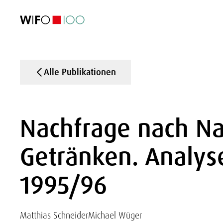
AKTUELL
AKTUELL
AKTUELL
AKTUELL
Außenhandel
Außenhandel
Außenhandel
Außenhandel
Visualisierungen
Visualisierungen
Visualisierungen
Visualisierungen
WIFO-Wirtsc
WIFO-Wirtsc
WIFO-Wirtsc
WIFO-Wirtsc
Alle Publikationen
Nachfrage nach Na
Getränken. Analys
1995/96
Matthias Schneider
Michael Wüger