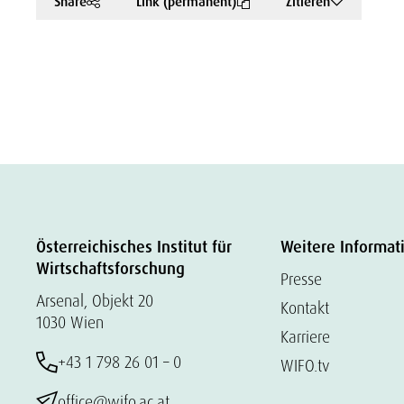
Share
Link (permanent)
Zitieren
Österreichisches Institut für
Weitere Informat
Wirtschaftsforschung
Presse
Arsenal, Objekt 20
Kontakt
1030 Wien
Karriere
+43 1 798 26 01 – 0
WIFO.tv
office@wifo.ac.at