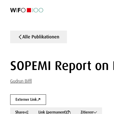
AKTUELL
AKTUELL
AKTUELL
AKTUELL
Außenhandel
Außenhandel
Außenhandel
Außenhandel
Visualisierungen
Visualisierungen
Visualisierungen
Visualisierungen
WIFO-Wirtsc
WIFO-Wirtsc
WIFO-Wirtsc
WIFO-Wirtsc
Alle Publikationen
SOPEMI Report on 
Gudrun Biffl
Externer Link
Share
Link (permanent)
Zitieren