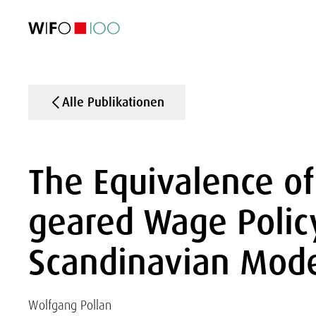
AKTUELL
AKTUELL
AKTUELL
AKTUELL
Außenhandel
Außenhandel
Außenhandel
Außenhandel
Visualisierungen
Visualisierungen
Visualisierungen
Visualisierungen
WIFO-Wirtsc
WIFO-Wirtsc
WIFO-Wirtsc
WIFO-Wirtsc
Alle Publikationen
The Equivalence of
geared Wage Polic
Scandinavian Model
Wolfgang Pollan