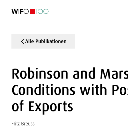
AKTUELL
AKTUELL
AKTUELL
AKTUELL
Außenhandel
Außenhandel
Außenhandel
Außenhandel
Visualisierungen
Visualisierungen
Visualisierungen
Visualisierungen
WIFO-Wirtsc
WIFO-Wirtsc
WIFO-Wirtsc
WIFO-Wirtsc
Alle Publikationen
Robinson and Mars
Conditions with Po
of Exports
Fritz Breuss