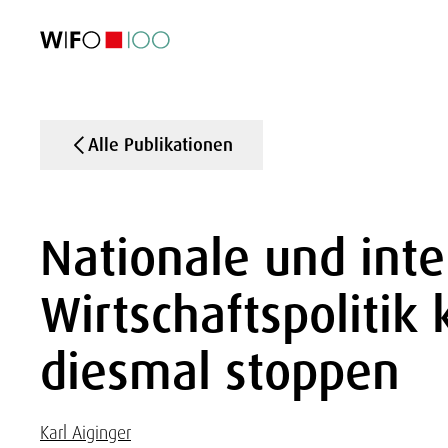
AKTUELL
AKTUELL
AKTUELL
AKTUELL
Außenhandel
Außenhandel
Außenhandel
Außenhandel
Visualisierungen
Visualisierungen
Visualisierungen
Visualisierungen
WIFO-Wirtsc
WIFO-Wirtsc
WIFO-Wirtsc
WIFO-Wirtsc
Alle Publikationen
Nationale und inte
Wirtschaftspolitik
diesmal stoppen
Karl Aiginger