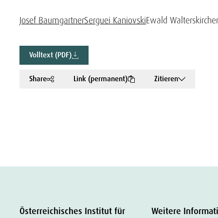
Josef Baumgartner
Serguei Kaniovski
Ewald Walterskirche
Volltext (PDF)
Share
Link (permanent)
Zitieren
Österreichisches Institut für
Weitere Informat