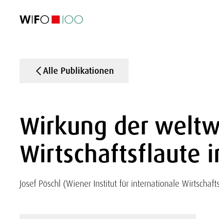
AKTUELL
AKTUELL
AKTUELL
AKTUELL
Außenhandel
Außenhandel
Außenhandel
Außenhandel
Visualisierungen
Visualisierungen
Visualisierungen
Visualisierungen
WIFO-Wirtsc
WIFO-Wirtsc
WIFO-Wirtsc
WIFO-Wirtsc
Alle Publikationen
Wirkung der weltw
Wirtschaftsflaute 
Josef Pöschl (Wiener Institut für internationale Wirtschaft