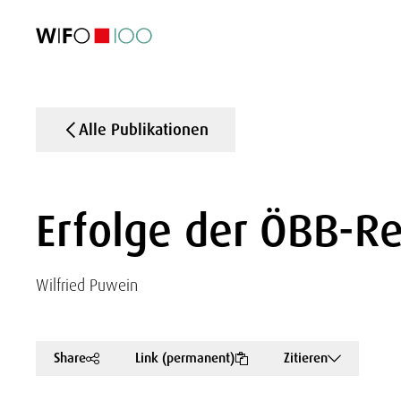
AKTUELL
AKTUELL
AKTUELL
AKTUELL
Außenhandel
Außenhandel
Außenhandel
Außenhandel
Visualisierungen
Visualisierungen
Visualisierungen
Visualisierungen
WIFO-Wirtsc
WIFO-Wirtsc
WIFO-Wirtsc
WIFO-Wirtsc
Alle Publikationen
Erfolge der ÖBB-R
Wilfried Puwein
Share
Link (permanent)
Zitieren