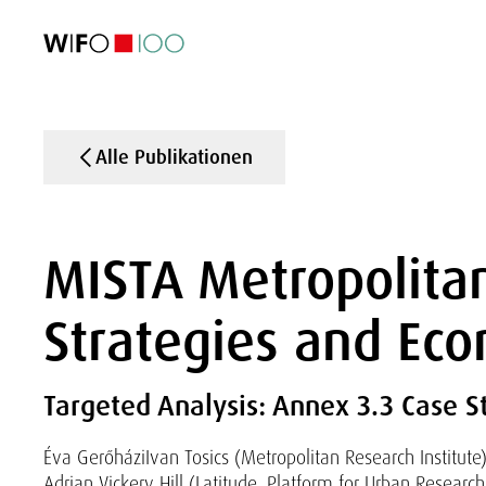
AKTUELL
AKTUELL
AKTUELL
AKTUELL
Außenhandel
Außenhandel
Außenhandel
Außenhandel
Visualisierungen
Visualisierungen
Visualisierungen
Visualisierungen
WIFO-Wirtsc
WIFO-Wirtsc
WIFO-Wirtsc
WIFO-Wirtsc
Alle Publikationen
MISTA Metropolitan
Strategies and Ec
Targeted Analysis: Annex 3.3 Case St
Éva Gerőházi
Ivan Tosics (Metropolitan Research Institute
Adrian Vickery Hill (Latitude, Platform for Urban Researc