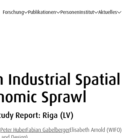
haftsdaten
haftsdaten
haftsdaten
haftsdaten
Karriere
Karriere
Karriere
Karriere
Modelle am WIFO
Modelle am WIFO
Modelle am WIFO
Modelle am WIFO
Forschung
Publikationen
Personen
Institut
Aktuelles
 Industrial Spatial
onomic Sprawl
udy Report: Riga (LV)
)
Peter Huber
Fabian Gabelberger
Elisabeth Arnold (WIFO)
h and Design)