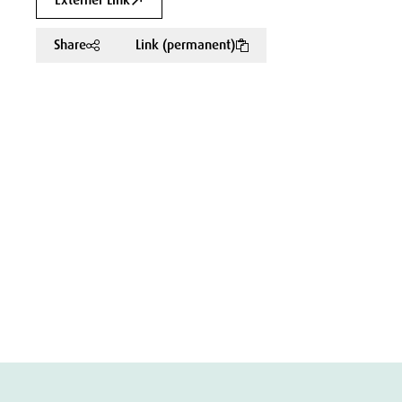
Externer Link
Share
Link (permanent)