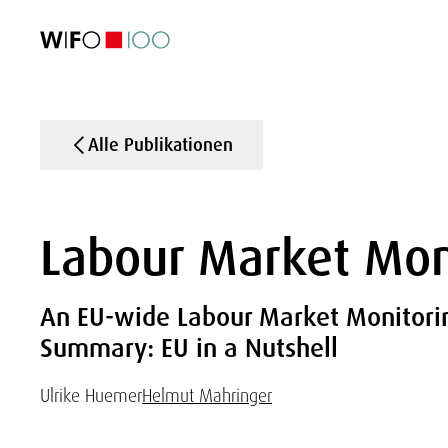
AKTUELL
AKTUELL
AKTUELL
AKTUELL
Außenhandel
Außenhandel
Außenhandel
Außenhandel
Visualisierungen
Visualisierungen
Visualisierungen
Visualisierungen
WIFO-Wirtsc
WIFO-Wirtsc
WIFO-Wirtsc
WIFO-Wirtsc
Alle Publikationen
Labour Market Mon
An EU-wide Labour Market Monitori
Summary: EU in a Nutshell
Ulrike Huemer
Helmut Mahringer