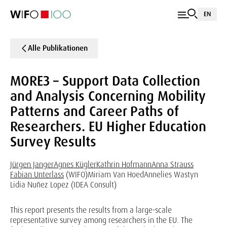
EN
Alle Publikationen
MORE3 – Support Data Collection
and Analysis Concerning Mobility
Patterns and Career Paths of
Researchers. EU Higher Education
Survey Results
Jürgen Janger
Agnes Kügler
Kathrin Hofmann
Anna Strauss
Fabian Unterlass
(WIFO)
Miriam Van Hoed
Annelies Wastyn
Lidia Nuñez Lopez (IDEA Consult)
This report presents the results from a large-scale
representative survey among researchers in the EU. The