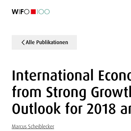
AKTUELL
AKTUELL
AKTUELL
AKTUELL
Außenhandel
Außenhandel
Außenhandel
Außenhandel
Visualisierungen
Visualisierungen
Visualisierungen
Visualisierungen
WIFO-Wirtsc
WIFO-Wirtsc
WIFO-Wirtsc
WIFO-Wirtsc
Alle Publikationen
International Econ
from Strong Growt
Outlook for 2018 
Marcus Scheiblecker