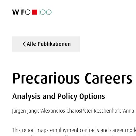
AKTUELL
AKTUELL
AKTUELL
AKTUELL
Außenhandel
Außenhandel
Außenhandel
Außenhandel
Visualisierungen
Visualisierungen
Visualisierungen
Visualisierungen
WIFO-Wirtsc
WIFO-Wirtsc
WIFO-Wirtsc
WIFO-Wirtsc
Alle Publikationen
Precarious Careers
Analysis and Policy Options
Jürgen Janger
Alexandros Charos
Peter Reschenhofer
Anna 
This report maps employment contracts and career mod