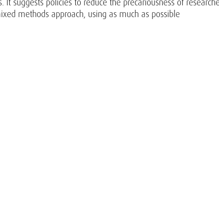
. It suggests policies to reduce the precariousness of researche
a mixed methods approach, using as much as possible