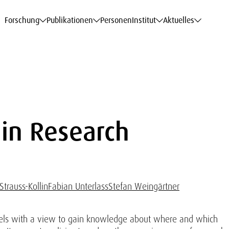
haftsdaten
haftsdaten
haftsdaten
haftsdaten
Karriere
Karriere
Karriere
Karriere
Modelle am WIFO
Modelle am WIFO
Modelle am WIFO
Modelle am WIFO
Forschung
Publikationen
Personen
Institut
Aktuelles
 in Research
Strauss-Kollin
Fabian Unterlass
Stefan Weingärtner
els with a view to gain knowledge about where and which