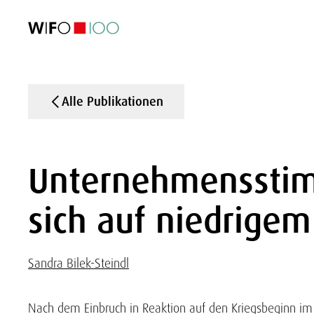
AKTUELL
AKTUELL
AKTUELL
AKTUELL
Außenhandel
Außenhandel
Außenhandel
Außenhandel
Visualisierungen
Visualisierungen
Visualisierungen
Visualisierungen
WIFO-Wirtsc
WIFO-Wirtsc
WIFO-Wirtsc
WIFO-Wirtsc
Alle Publikationen
Unternehmensstimm
sich auf niedrige
Sandra Bilek-Steindl
Nach dem Einbruch in Reaktion auf den Kriegsbeginn im Ir