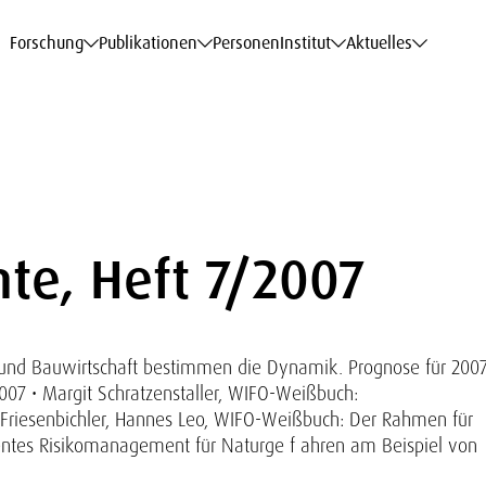
haftsdaten
haftsdaten
haftsdaten
haftsdaten
Karriere
Karriere
Karriere
Karriere
Modelle am WIFO
Modelle am WIFO
Modelle am WIFO
Modelle am WIFO
Forschung
Publikationen
Personen
Institut
Aktuelles
te, Heft 7/2007
ie und Bauwirtschaft bestimmen die Dynamik. Prognose für 200
 2007 • Margit Schratzenstaller, WIFO-Weißbuch:
 Friesenbichler, Hannes Leo, WIFO-Weißbuch: Der Rahmen für
izientes Risikomanagement für Naturge f ahren am Beispiel von