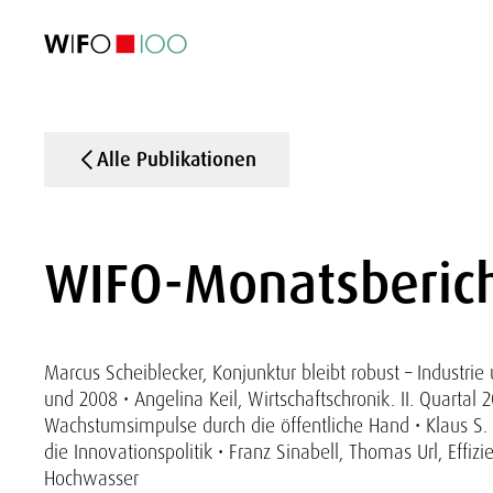
AKTUELL
AKTUELL
AKTUELL
AKTUELL
Außenhandel
Außenhandel
Außenhandel
Außenhandel
Visualisierungen
Visualisierungen
Visualisierungen
Visualisierungen
WIFO-Wirtsc
WIFO-Wirtsc
WIFO-Wirtsc
WIFO-Wirtsc
Alle Publikationen
WIFO-Monatsberich
Marcus Scheiblecker, Konjunktur bleibt robust – Industr
und 2008 • Angelina Keil, Wirtschaftschronik. II. Quartal
Wachstumsimpulse durch die öffentliche Hand • Klaus S.
die Innovationspolitik • Franz Sinabell, Thomas Url, Eff
Hochwasser