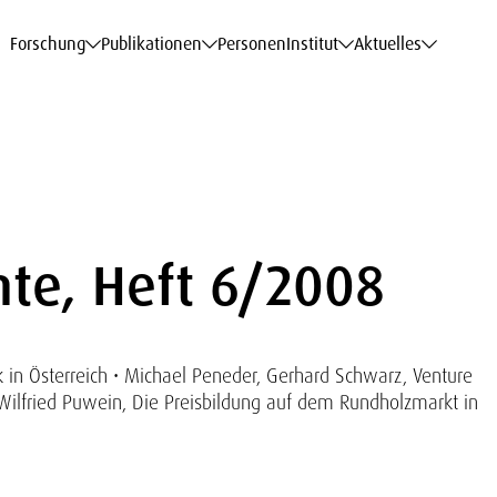
haftsdaten
haftsdaten
haftsdaten
haftsdaten
Karriere
Karriere
Karriere
Karriere
Modelle am WIFO
Modelle am WIFO
Modelle am WIFO
Modelle am WIFO
Forschung
Publikationen
Personen
Institut
Aktuelles
te, Heft 6/2008
in Österreich • Michael Peneder, Gerhard Schwarz, Venture
• Wilfried Puwein, Die Preisbildung auf dem Rundholzmarkt in