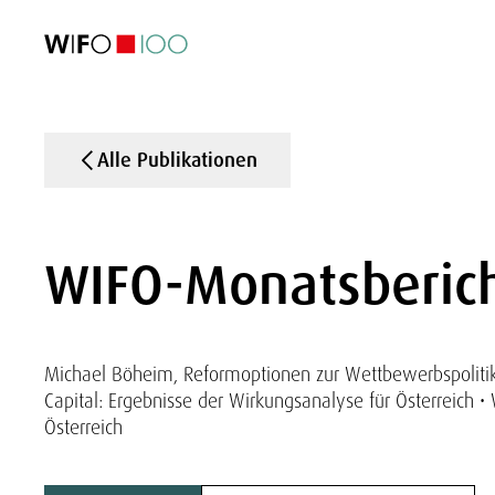
AKTUELL
AKTUELL
AKTUELL
AKTUELL
Außenhandel
Außenhandel
Außenhandel
Außenhandel
Visualisierungen
Visualisierungen
Visualisierungen
Visualisierungen
WIFO-Wirtsc
WIFO-Wirtsc
WIFO-Wirtsc
WIFO-Wirtsc
Alle Publikationen
WIFO-Monatsberich
Michael Böheim, Reformoptionen zur Wettbewerbspolitik 
Capital: Ergebnisse der Wirkungsanalyse für Österreich 
Österreich