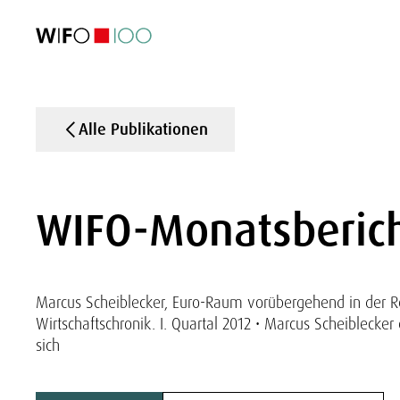
AKTUELL
AKTUELL
AKTUELL
AKTUELL
Außenhandel
Außenhandel
Außenhandel
Außenhandel
Visualisierungen
Visualisierungen
Visualisierungen
Visualisierungen
WIFO-Wirtsc
WIFO-Wirtsc
WIFO-Wirtsc
WIFO-Wirtsc
Alle Publikationen
WIFO-Monatsberich
Marcus Scheiblecker, Euro-Raum vorübergehend in der Rez
Wirtschaftschronik. I. Quartal 2012 • Marcus Scheiblecker 
sich