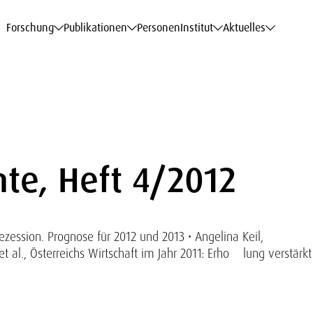
haftsdaten
haftsdaten
haftsdaten
haftsdaten
Karriere
Karriere
Karriere
Karriere
Modelle am WIFO
Modelle am WIFO
Modelle am WIFO
Modelle am WIFO
Forschung
Publikationen
Personen
Institut
Aktuelles
te, Heft 4/2012
ession. Prognose für 2012 und 2013 • Angelina Keil,
et al., Österreichs Wirtschaft im Jahr 2011: Erho lung verstärkt