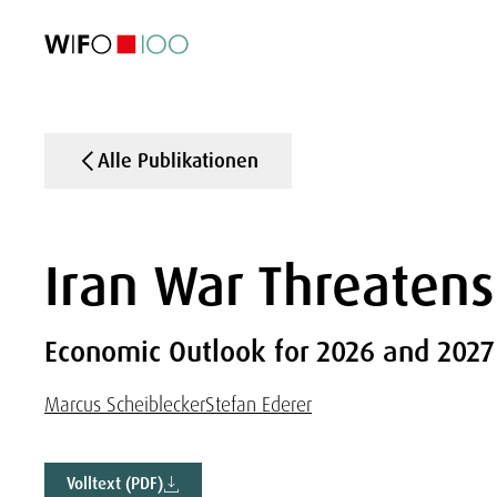
AKTUELL
AKTUELL
AKTUELL
AKTUELL
Außenhandel
Außenhandel
Außenhandel
Außenhandel
Visualisierungen
Visualisierungen
Visualisierungen
Visualisierungen
WIFO-Wirtsc
WIFO-Wirtsc
WIFO-Wirtsc
WIFO-Wirtsc
Alle Publikationen
Iran War Threaten
Economic Outlook for 2026 and 2027
Marcus Scheiblecker
Stefan Ederer
Volltext (PDF)