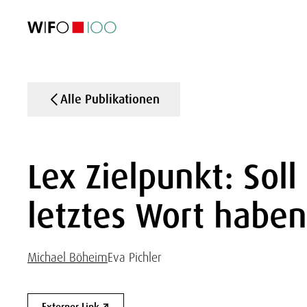
AKTUELL
AKTUELL
AKTUELL
AKTUELL
Außenhandel
Außenhandel
Außenhandel
Außenhandel
Visualisierungen
Visualisierungen
Visualisierungen
Visualisierungen
WIFO-Wirtsc
WIFO-Wirtsc
WIFO-Wirtsc
WIFO-Wirtsc
Alle Publikationen
Lex Zielpunkt: Soll
letztes Wort haben
Michael Böheim
Eva Pichler