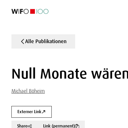
AKTUELL
AKTUELL
AKTUELL
AKTUELL
Außenhandel
Außenhandel
Außenhandel
Außenhandel
Visualisierungen
Visualisierungen
Visualisierungen
Visualisierungen
WIFO-Wirtsc
WIFO-Wirtsc
WIFO-Wirtsc
WIFO-Wirtsc
Alle Publikationen
Null Monate wäre
Michael Böheim
Externer Link
Share
Link (permanent)