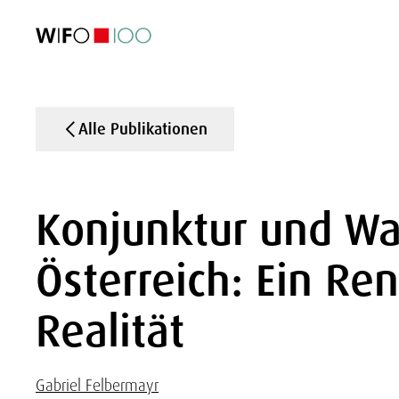
AKTUELL
AKTUELL
AKTUELL
AKTUELL
Außenhandel
Außenhandel
Außenhandel
Außenhandel
Visualisierungen
Visualisierungen
Visualisierungen
Visualisierungen
WIFO-Wirtsc
WIFO-Wirtsc
WIFO-Wirtsc
WIFO-Wirtsc
Alle Publikationen
Konjunktur und Wa
Österreich: Ein Re
Realität
Gabriel Felbermayr