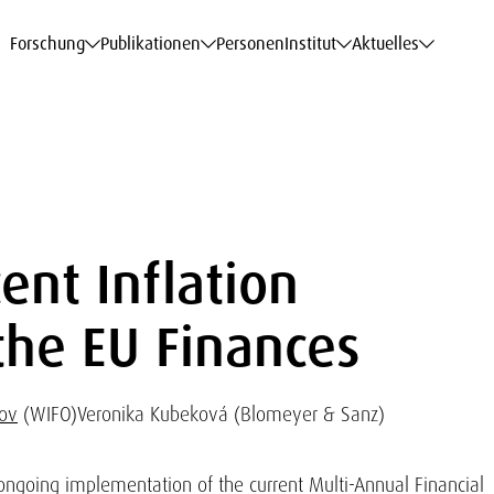
haftsdaten
haftsdaten
haftsdaten
haftsdaten
Karriere
Karriere
Karriere
Karriere
Modelle am WIFO
Modelle am WIFO
Modelle am WIFO
Modelle am WIFO
Forschung
Publikationen
Personen
Institut
Aktuelles
ent Inflation
he EU Finances
ov
(WIFO)
Veronika Kubeková (Blomeyer & Sanz)
he ongoing implementation of the current Multi-Annual Financial