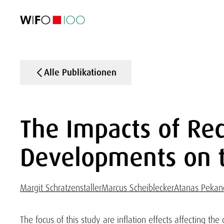
AKTUELL
AKTUELL
AKTUELL
AKTUELL
Außenhandel
Außenhandel
Außenhandel
Außenhandel
Visualisierungen
Visualisierungen
Visualisierungen
Visualisierungen
WIFO-Wirtsc
WIFO-Wirtsc
WIFO-Wirtsc
WIFO-Wirtsc
Alle Publikationen
The Impacts of Rec
Developments on t
Margit Schratzenstaller
Marcus Scheiblecker
Atanas Pekan
The focus of this study are inflation effects affecting t