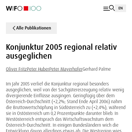
EN
Alle Publikationen
Konjunktur 2005 regional relativ
ausgeglichen
Oliver Fritz
Peter Huber
Peter Mayerhofer
Gerhard Palme
Im Jahr 2005 verlief die Konjunktur regional besonders
ausgeglichen, weil von der Sachgütererzeugung relativ wenig
divergierende Einflüsse ausgingen. Geringfügig über dem
Österreich-Durchschnitt (+2,2%; Stand Ende April 2006) nahm
die Bruttowertschöpfung in Südösterreich zu (+2,4%), während
sie in Ostösterreich um 0,2 Prozentpunkte darunter blieb. In
Westösterreich entsprach das Wirtschaftswachstum dem
Österreich-Durchschnitt. In einigen Bundesländern wich die
Entwicklung davon allerdings etwas ab: Die Westregion wies