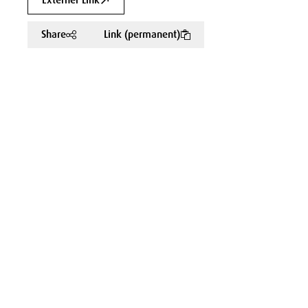
Externer Link
Share
Link (permanent)