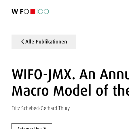
AKTUELL
AKTUELL
AKTUELL
AKTUELL
Außenhandel
Außenhandel
Außenhandel
Außenhandel
Visualisierungen
Visualisierungen
Visualisierungen
Visualisierungen
WIFO-Wirtsc
WIFO-Wirtsc
WIFO-Wirtsc
WIFO-Wirtsc
Alle Publikationen
WIFO-JMX. An Annu
Macro Model of th
Fritz Schebeck
Gerhard Thury