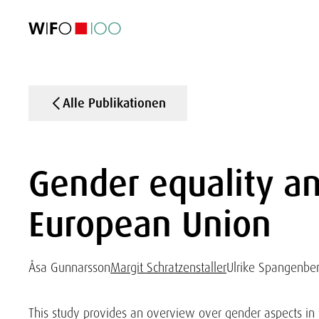
AKTUELL
AKTUELL
AKTUELL
AKTUELL
Außenhandel
Außenhandel
Außenhandel
Außenhandel
Visualisierungen
Visualisierungen
Visualisierungen
Visualisierungen
WIFO-Wirtsc
WIFO-Wirtsc
WIFO-Wirtsc
WIFO-Wirtsc
Alle Publikationen
Gender equality an
European Union
Åsa Gunnarsson
Margit Schratzenstaller
Ulrike Spangenbe
This study provides an overview over gender aspects in 