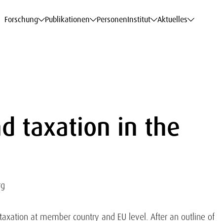
haftsdaten
haftsdaten
haftsdaten
haftsdaten
Karriere
Karriere
Karriere
Karriere
Modelle am WIFO
Modelle am WIFO
Modelle am WIFO
Modelle am WIFO
Forschung
Publikationen
Personen
Institut
Aktuelles
d taxation in the
rg
taxation at member country and EU level. After an outline of