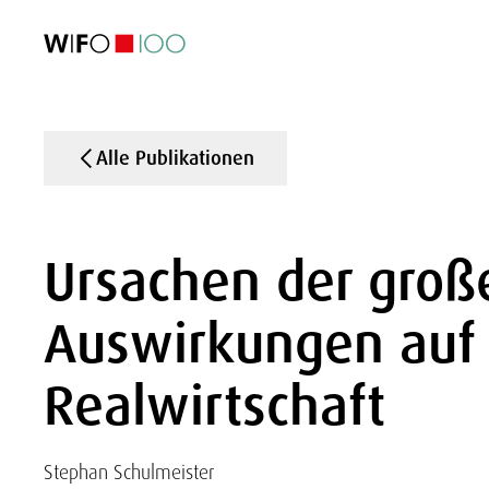
AKTUELL
AKTUELL
AKTUELL
AKTUELL
Außenhandel
Außenhandel
Außenhandel
Außenhandel
Visualisierungen
Visualisierungen
Visualisierungen
Visualisierungen
WIFO-Wirtsc
WIFO-Wirtsc
WIFO-Wirtsc
WIFO-Wirtsc
Alle Publikationen
Ursachen der große
Auswirkungen auf 
Realwirtschaft
Stephan Schulmeister